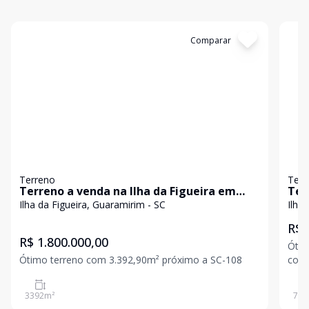
Cód:
1351
Comparar
Có
Terreno
Terr
Terreno a venda na Ilha da Figueira em
Ter
Guaramirim
Ilha da Figueira, Guaramirim - SC
Ilha 
R$ 
R$ 1.800.000,00
Ótim
Ótimo terreno com 3.392,90m² próximo a SC-108
cons
cida
3392
m²
784