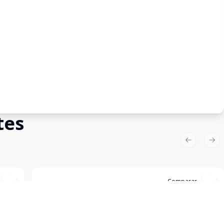
tes
Previous sl
Nex
Cód:
1353
Comparar