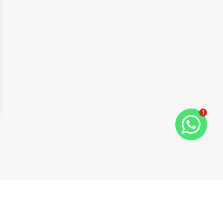
1
ide
t slide
Cód:
TE0032
Comparar