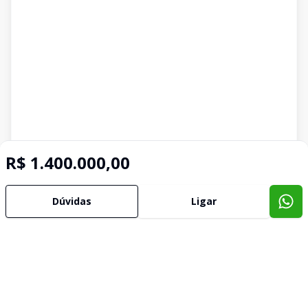
R$ 1.400.000,00
Dúvidas
Ligar
Imóveis semelhantes
Confira imóveis semelhantes
Cód:
1352
Comparar
Có