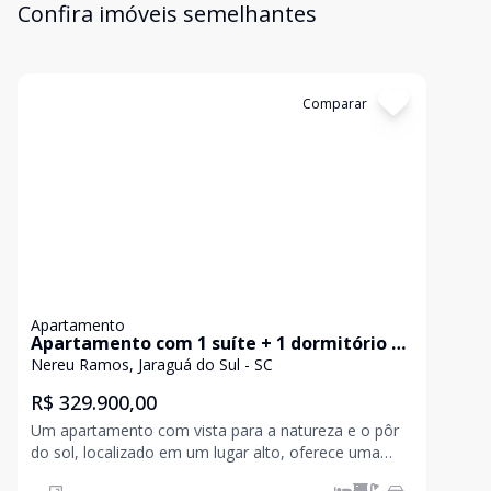
Confira imóveis semelhantes
Cód:
AP0905
Comparar
Apartamento
Apartamento com 1 suíte + 1 dormitório à
venda, 95 m² por R$ 329.900 - Nereu Ramos
Nereu Ramos, Jaraguá do Sul - SC
- Jaraguá do Sul/SC
R$ 329.900,00
Um apartamento com vista para a natureza e o pôr
do sol, localizado em um lugar alto, oferece uma
experiência única e privilegiada. Apartamento muito