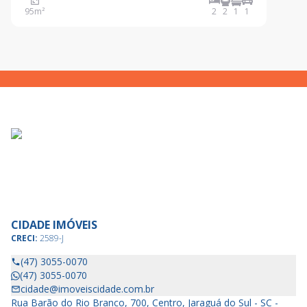
bem distribuído em 01 suíte, 01 dormitório, sala e
95
m²
2
2
1
1
cozinha em ambientes amplos e integrados, sacada
com c
CIDADE IMÓVEIS
CRECI:
2589-J
(47) 3055-0070
(47) 3055-0070
cidade@imoveiscidade.com.br
Rua Barão do Rio Branco, 700, Centro, Jaraguá do Sul - SC -