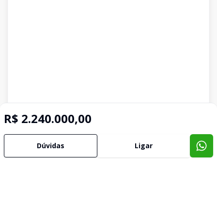
R$ 2.240.000,00
Dúvidas
Ligar
Imóveis semelhantes
Confira imóveis semelhantes
Cód:
1493
Comparar