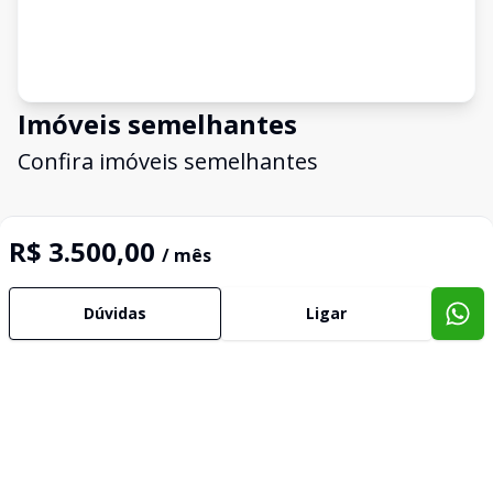
Imóveis semelhantes
Confira imóveis semelhantes
R$ 3.500,00
Cód:
TE0078
Comparar
/ mês
Dúvidas
Ligar
Terreno
Terreno de esquina para alugar, 306 m² por