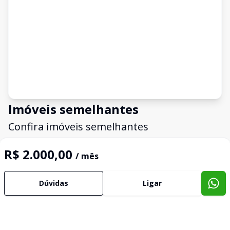
Imóveis semelhantes
Confira imóveis semelhantes
R$ 2.000,00
/ mês
Cód:
TE0061
Comparar
Có
Dúvidas
Ligar