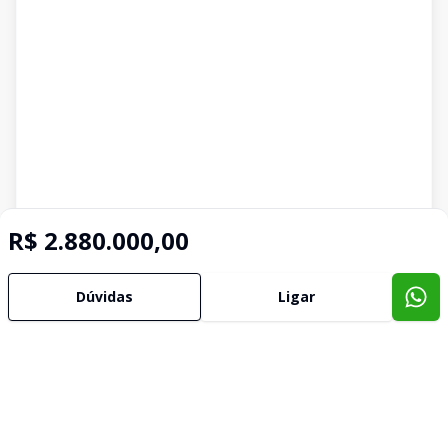
R$ 2.880.000,00
Dúvidas
Ligar
Imóveis semelhantes
Confira imóveis semelhantes
Cód:
TE0079
Comparar
Có