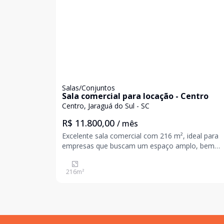
Salas/Conjuntos
Sala comercial para locação - Centro
Centro, Jaraguá do Sul - SC
R$ 11.800,00
/ mês
Excelente sala comercial com 216 m², ideal para
empresas que buscam um espaço amplo, bem
localizado e com excelente visibilidade para o seu
negócio. O imóvel conta com: Área privativa de 216 m²
216
m²
Estacionamento rotativo Vagas exclusivas para ca