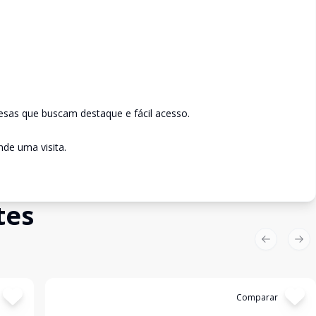
presas que buscam destaque e fácil acesso.
de uma visita.
tes
Previous sl
Nex
Cód:
SA0082
Comparar