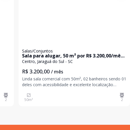
Salas/Conjuntos
Sala para alugar, 50 m² por R$ 3.200,00/mês -
Centro - Jaraguá do Sul/SC
Centro, Jaraguá do Sul - SC
R$ 3.200,00
/ mês
Linda sala comercial com 50m², 02 banheiros sendo 01
deles com acessibilidade e excelente localização
central.
2
50
m²
2
deira