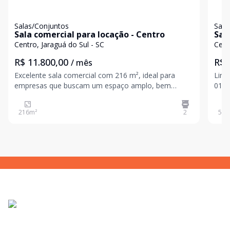
Salas/Conjuntos
Sala
Sala comercial para locação - Centro
Sal
- C
Centro, Jaraguá do Sul - SC
Cent
R$ 11.800,00
R$ 
/ mês
Excelente sala comercial com 216 m², ideal para
Lind
empresas que buscam um espaço amplo, bem
01 d
localizado e com excelente visibilidade para o seu
centr
negócio. O imóvel conta com: Área privativa de 216
216
m²
2
50
m
m² Estacionamento rotativo Vagas exclusivas para
cadeira