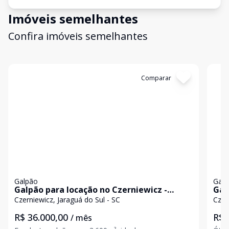
Imóveis semelhantes
Confira imóveis semelhantes
Cód:
1422
Comparar
Có
Galpão
Galp
Galpão para locação no Czerniewicz -
Gal
Estrutura completa para operações
9.3
Czerniewicz, Jaraguá do Sul - SC
Czer
industriais e logísticas
Sul
R$ 36.000,00
R$ 
/ mês