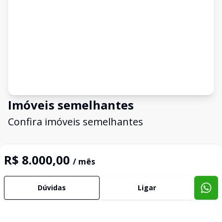
Imóveis semelhantes
Confira imóveis semelhantes
R$ 8.000,00
/ mês
Cód:
1077
Comparar
Dúvidas
Ligar