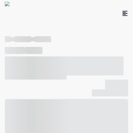
----
----- -----
----- -----
----
-----
---- ------
----- ----- -- ------ ---- ---- -- ----- ----- -----
--- ------
----- ----- -- ------ ----- ----- -- ------
-------------
Compartilhar
Favorito