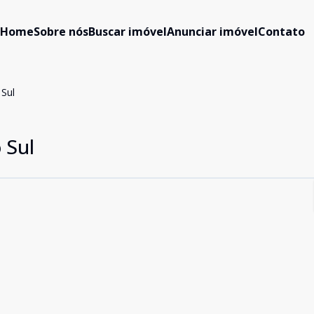
Home
Sobre nós
Buscar imóvel
Anunciar imóvel
Contato
Sul
 Sul