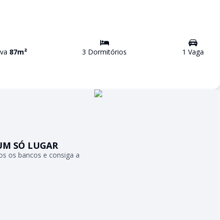
iva
87
m²
3
Dormitório
s
1
Vaga
UM SÓ LUGAR
s os bancos e consiga a