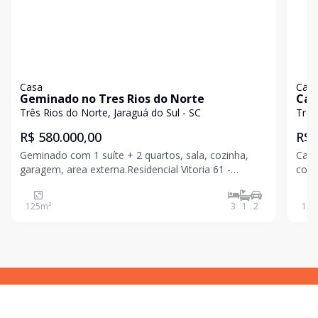
Casa
Cas
Geminado no Tres Rios do Norte
Cas
por 
Três Rios do Norte, Jaraguá do Sul - SC
Três
Jar
R$ 580.000,00
R$ 
Geminado com 1 suíte + 2 quartos, sala, cozinha,
Casa
garagem, area externa.Residencial Vitoria 61 -
cozi
Entrega para Fevereiro 2025
vaga
pisci
125
m²
3
1
2
185