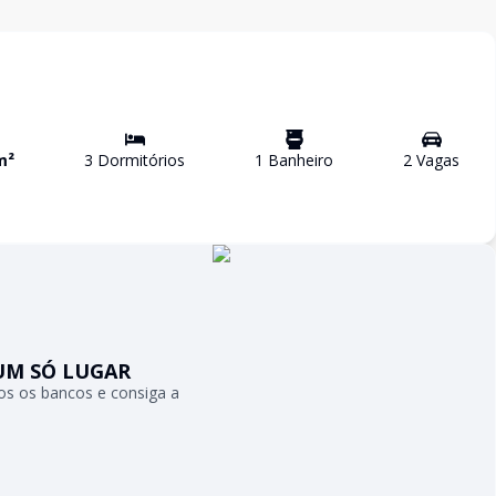
m²
3
Dormitório
s
1
Banheiro
2
Vaga
s
UM SÓ LUGAR
s os bancos e consiga a