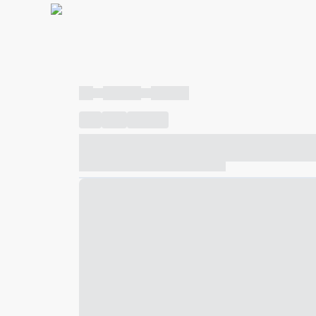
----
----- -----
----- -----
----
-----
---- ------
----- ----- -- ------ ---- ---- -- ---
----- ----- -- ------ ----- ----- -- ------