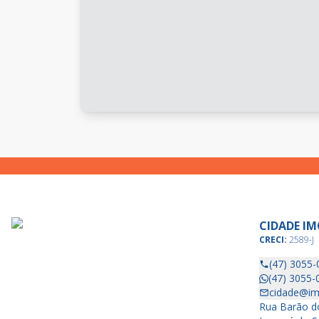
CIDADE IM
CRECI:
2589-J
(47) 3055-
(47) 3055-
cidade@im
Rua Barão do