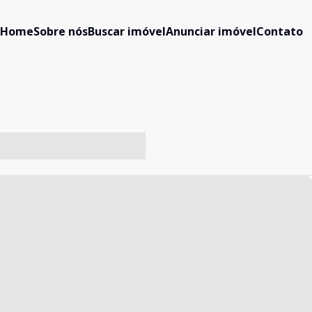
Home
Sobre nós
Buscar imóvel
Anunciar imóvel
Contato
-- ----- ----- --- ------