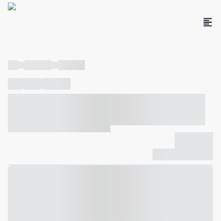
----
----- -----
----- -----
----
-----
---- ------
----- ----- -- ------ ---- ---- -- ----- ----- -----
--- ------
----- ----- -- ------ ----- ----- -- ------
-------------
Compartilhar
Favorito