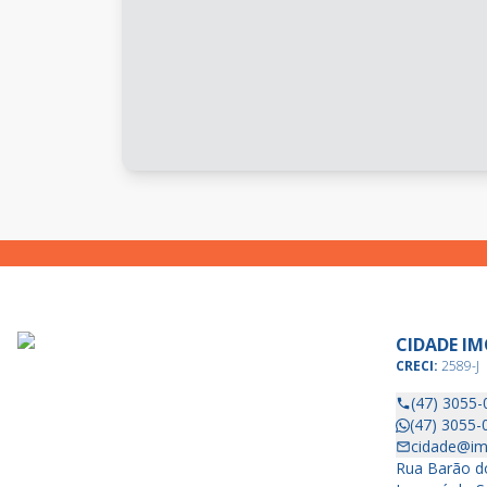
CIDADE IM
CRECI:
2589-J
(47) 3055-
(47) 3055-
cidade@im
Rua Barão do