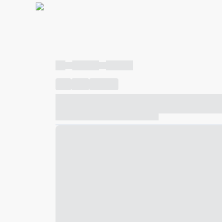
----
----- -----
----- -----
----
-----
---- ------
----- ----- -- ------ ---- ---- -- ---
----- ----- -- ------ ----- ----- -- ------