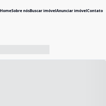
Home
Sobre nós
Buscar imóvel
Anunciar imóvel
Contato
-- ----- ----- --- ------