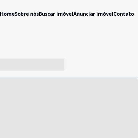
Home
Sobre nós
Buscar imóvel
Anunciar imóvel
Contato
-- ----- ----- --- ------