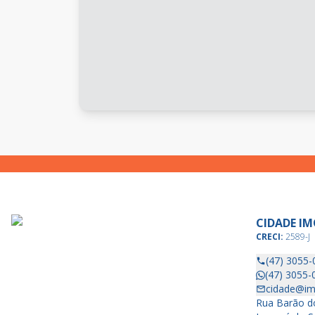
CIDADE IM
CRECI:
2589-J
(47) 3055-
(47) 3055-
cidade@im
Rua Barão do