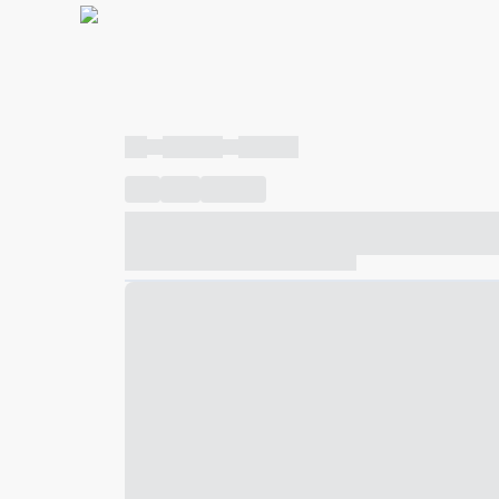
----
----- -----
----- -----
----
-----
---- ------
----- ----- -- ------ ---- ---- -- ---
----- ----- -- ------ ----- ----- -- ------