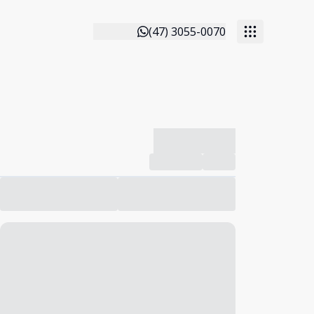
(47) 3055-0070
-------------
Compartilhar
Favorito