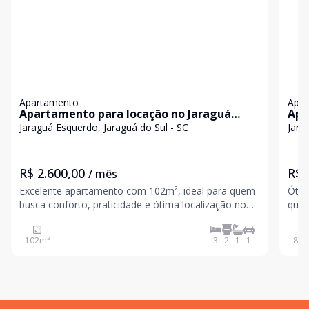
Apartamento
Apa
Apartamento para locação no Jaraguá
Apa
Esquerdo - Amplo, confortável e com
alu
Jaraguá Esquerdo, Jaraguá do Sul - SC
Jara
cozinha planejada
Esq
R$ 2.600,00
R$ 
/ mês
Excelente apartamento com 102m², ideal para quem
Ótim
busca conforto, praticidade e ótima localização no
quar
Jaraguá Esquerdo. O imóvel conta com ambientes
chur
bem distribuídos e funcionais, oferecendo: 1 suíte + 2
DIS
102
m²
3
2
1
1
80
m
quartos 1 banheiro social Cozinha planejada
AGOSTO/2026 A
incl