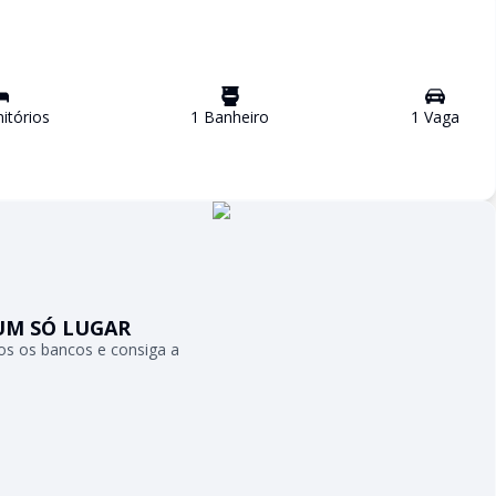
tório
s
1
Banheiro
1
Vaga
UM SÓ LUGAR
s os bancos e consiga a