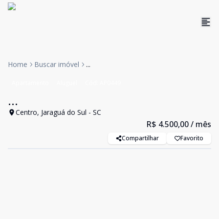
Home
Buscar imóvel
...
Apartamento
Aluguel
Cód:
AP0449
...
Centro, Jaraguá do Sul - SC
R$ 4.500,00
/ mês
Compartilhar
Favorito