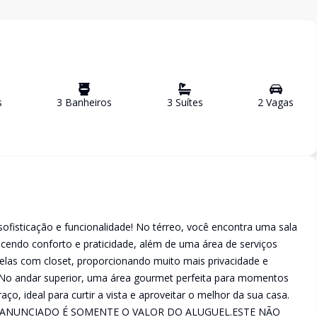
s
3
Banheiro
s
3
Suíte
s
2
Vaga
s
 sofisticação e funcionalidade! No térreo, você encontra uma sala
ecendo conforto e praticidade, além de uma área de serviços
 delas com closet, proporcionando muito mais privacidade e
s.No andar superior, uma área gourmet perfeita para momentos
ço, ideal para curtir a vista e aproveitar o melhor da sua casa.
LOR ANUNCIADO É SOMENTE O VALOR DO ALUGUEL.ESTE NÃO