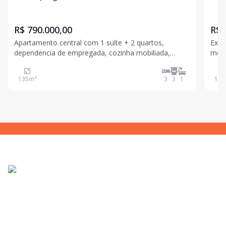
R$ 790.000,00
R$ 
Apartamento central com 1 suíte + 2 quartos,
Exce
dependencia de empregada, cozinha mobiliada,
mode
sacada, lavanderia, predio com dois elevadores, 2
infr
vagas de garagem.Otima localizaçao no centro de
seguranç
135
m²
3
3
1
128
Jaragua do Sul. Apartamento espaçoso.
priv
bem 