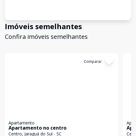
Imóveis semelhantes
Confira imóveis semelhantes
Cód:
AP0962
Comparar
Có
Apartamento
Apa
Apartamento no centro
Apa
Tec
Centro, Jaraguá do Sul - SC
Cent