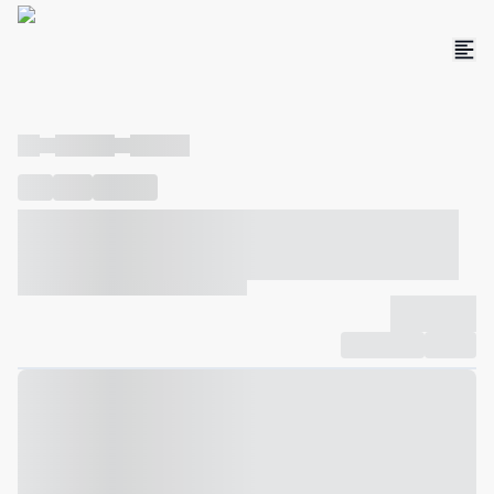
----
----- -----
----- -----
----
-----
---- ------
----- ----- -- ------ ---- ---- -- ----- ----- -----
--- ------
----- ----- -- ------ ----- ----- -- ------
-------------
Compartilhar
Favorito