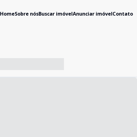
Home
Sobre nós
Buscar imóvel
Anunciar imóvel
Contato
-- ----- ----- --- ------