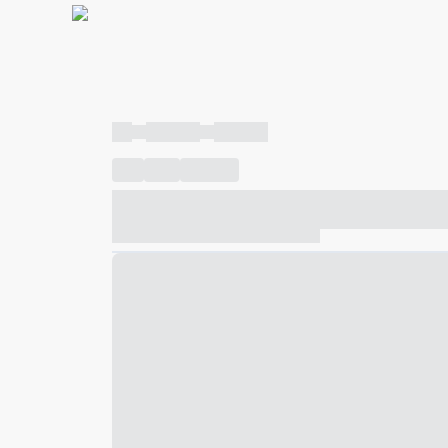
----
----- -----
----- -----
----
-----
---- ------
----- ----- -- ------ ---- ---- -- ---
----- ----- -- ------ ----- ----- -- ------