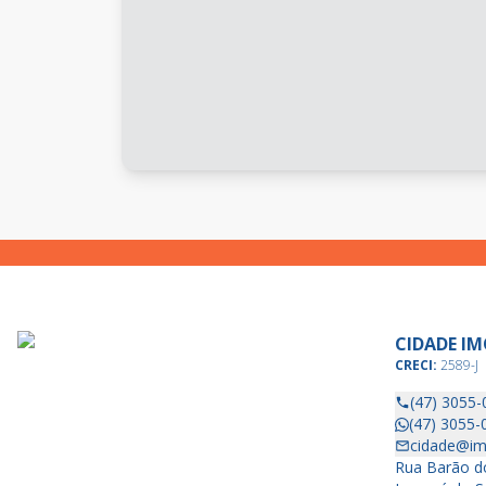
CIDADE IM
CRECI:
2589-J
(47) 3055-
(47) 3055-
cidade@im
Rua Barão do