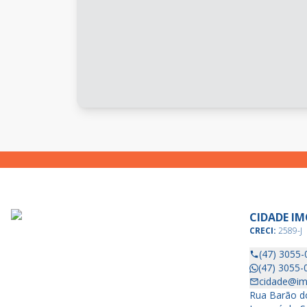
CIDADE IM
CRECI:
2589-J
(47) 3055-
(47) 3055-
cidade@im
Rua Barão do