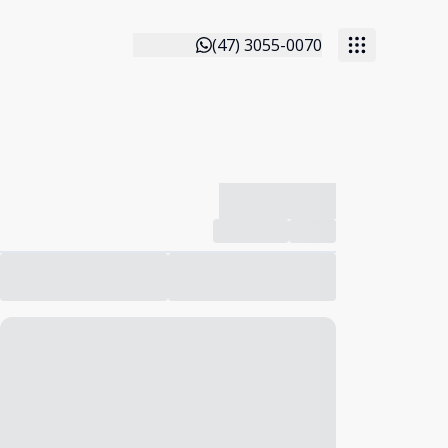
(47) 3055-0070
-------------
Compartilhar
Favorito