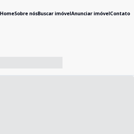
Home
Sobre nós
Buscar imóvel
Anunciar imóvel
Contato
-- ----- ----- --- ------