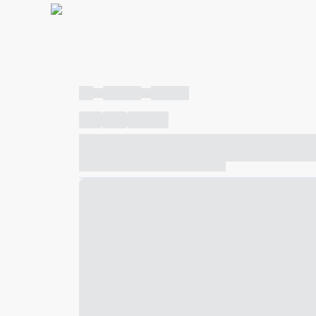
----
----- -----
----- -----
----
-----
---- ------
----- ----- -- ------ ---- ---- -- ---
----- ----- -- ------ ----- ----- -- ------