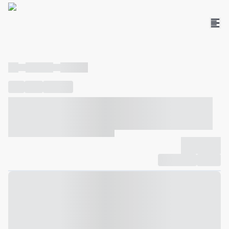
----
----- -----
----- -----
----
-----
---- ------
----- ----- -- ------ ---- ---- -- ----- ----- -----
--- ------
----- ----- -- ------ ----- ----- -- ------
-------------
Compartilhar
Favorito