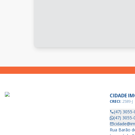
CIDADE IM
CRECI:
2589-J
(47) 3055-
(47) 3055-
cidade@im
Rua Barão do