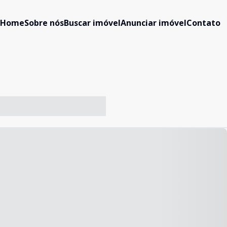
Home
Sobre nós
Buscar imóvel
Anunciar imóvel
Contato
-- ----- ----- --- ------