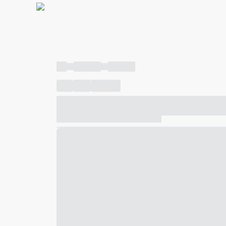
----
----- -----
----- -----
----
-----
---- ------
----- ----- -- ------ ---- ---- -- ---
----- ----- -- ------ ----- ----- -- ------