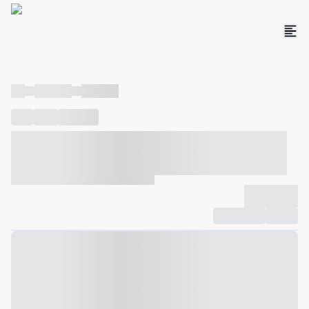
----
----- -----
----- -----
----
-----
---- ------
----- ----- -- ------ ---- ---- -- ----- ----- -----
--- ------
----- ----- -- ------ ----- ----- -- ------
-------------
Compartilhar
Favorito