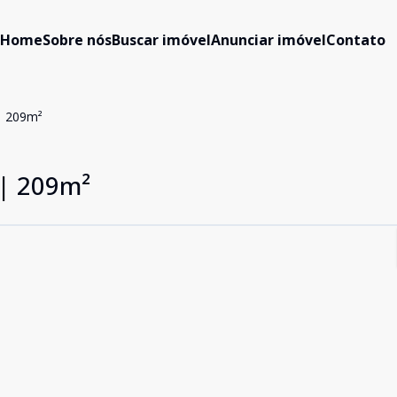
Home
Sobre nós
Buscar imóvel
Anunciar imóvel
Contato
 | 209m²
 | 209m²