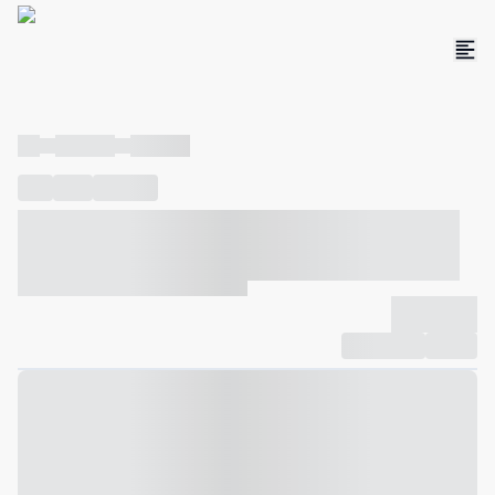
----
----- -----
----- -----
----
-----
---- ------
----- ----- -- ------ ---- ---- -- ----- ----- -----
--- ------
----- ----- -- ------ ----- ----- -- ------
-------------
Compartilhar
Favorito