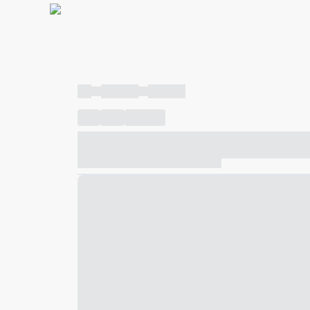
----
----- -----
----- -----
----
-----
---- ------
----- ----- -- ------ ---- ---- -- ---
----- ----- -- ------ ----- ----- -- ------