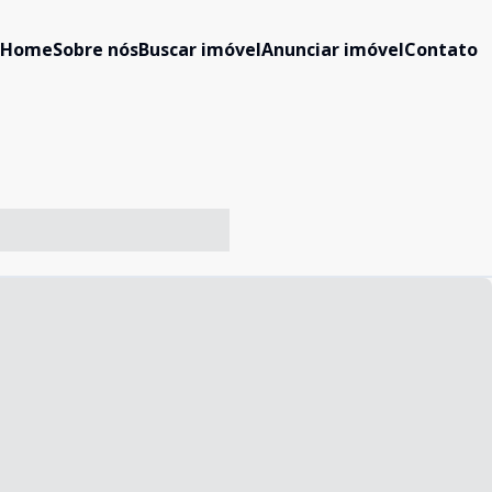
Home
Sobre nós
Buscar imóvel
Anunciar imóvel
Contato
-- ----- ----- --- ------