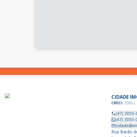
CIDADE IM
CRECI:
2589-J
(47) 3055-
(47) 3055-
cidade@im
Rua Barão do