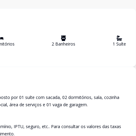
itório
s
2
Banheiro
s
1
Suíte
sto por 01 suíte com sacada, 02 dormitórios, sala, cozinha
ial, área de serviços e 01 vaga de garagem.
ínio, IPTU, seguro, etc.. Para consultar os valores das taxas
imento.